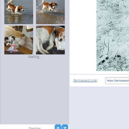
loading...
:
Permanent Link
up
Diashow