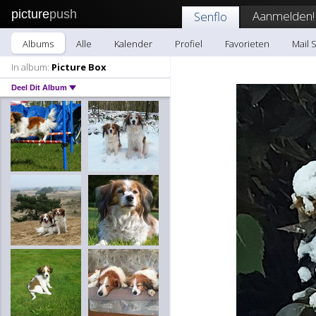
picture
push
Aanmelden!
Senflo
Albums
Alle
Kalender
Profiel
Favorieten
Mail 
In album:
Picture Box
Deel Dit Album