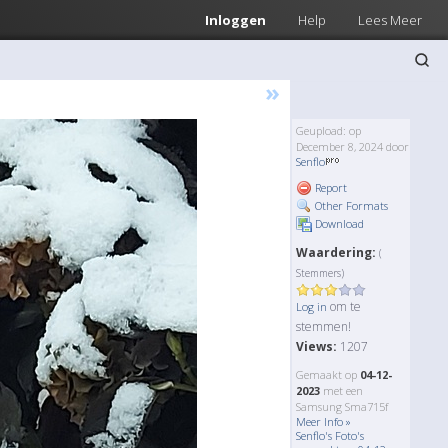
Inloggen
Help
Lees Meer
»
Geupload: op
December 8, 2024 door
Senflo
Report
Other Formats
Download
Waardering:
(
Stemmers)
om te
Log in
stemmen!
Views:
1207
Gemaakt op
04-12-
2023
met een
Samsung Sma715f
Meer Info »
Senflo's Foto's