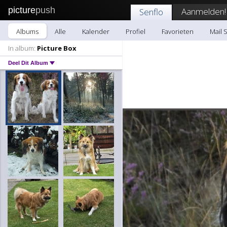
picture
push
Aanmelden!
Senflo
Albums
Alle
Kalender
Profiel
Favorieten
Mail 
In album:
Picture Box
Deel Dit Album