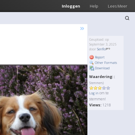
Inloggen
Help
Lees Meer
»
Geupload: op
September 3, 2025
door
Senflo
Report
Other Formats
Download
Waardering:
(
Stemmers)
om te
Log in
stemmen!
Views:
1218