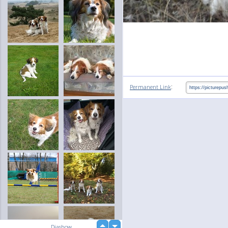
:
Permanent Link
up
Diashow