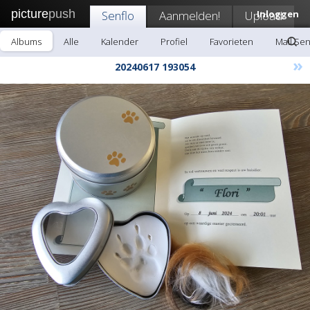
picture
push
Senflo
Aanmelden!
Upload
Inloggen
Albums
Alle
Kalender
Profiel
Favorieten
Mail Sen
»
20240617 193054