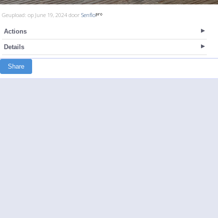
Geupload: op June 19, 2024 door
Senflo
Actions
Details
Share