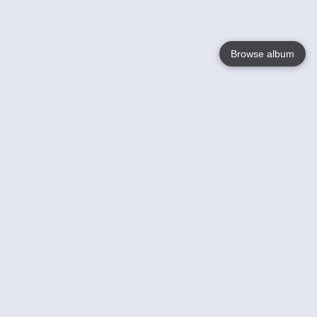
Browse album
Language
English
Nederlands
Français
Jouw
Help
Lees Meer