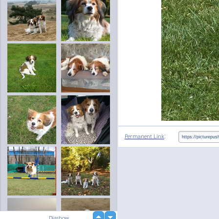
:
Permanent Link
up
Diashow