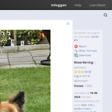
Inloggen
Help
Lees Meer
»
Geupload: op August
20, 2024 door
Senflo
Report
Other Formats
Download
Waardering:
(
Stemmers)
om te
Log in
stemmen!
Views:
1363
Gemaakt op
18-08-
2024
met een
Samsung Galaxy s24
ultra
Meer Info »
Senflo's Foto's