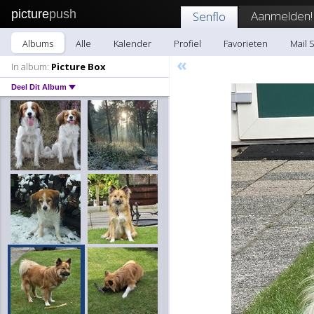
picture
push
Aanmelden!
Senflo
Albums
Alle
Kalender
Profiel
Favorieten
Mail 
«
In album:
Picture Box
Deel Dit Album